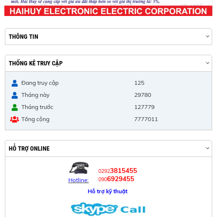
THÔNG TIN
THỐNG KÊ TRUY CẬP
Đang truy cập
125
Tháng này
29780
Tháng trước
127779
Tổng cộng
7777011
HỖ TRỢ ONLINE
3815455
0292
6929455
090
Hotline:
Hỗ trợ kỹ thuật