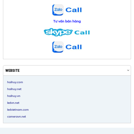
Tư vấn bán hàng
WEBSITE
haihuy.com
haihuy.net
haihuy.vn
ledvn.net
ledvietnam.com
cameravn.net