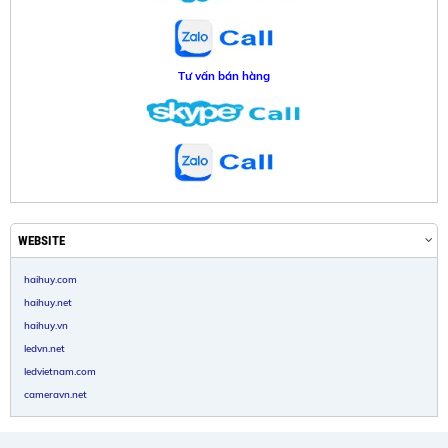
Tư vấn bán hàng
WEBSITE
haihuy.com
haihuy.net
haihuy.vn
ledvn.net
ledvietnam.com
cameravn.net