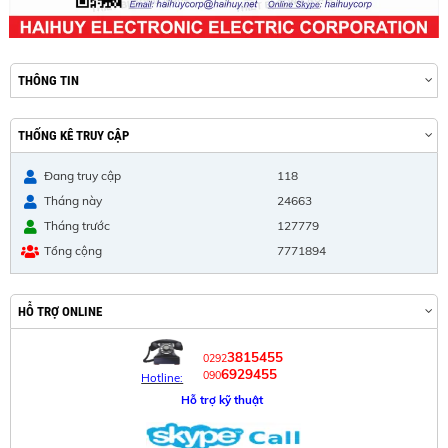
THÔNG TIN
THỐNG KÊ TRUY CẬP
Đang truy cập
118
Tháng này
24663
Tháng trước
127779
Tổng cộng
7771894
HỖ TRỢ ONLINE
3815455
0292
6929455
090
Hotline:
Hỗ trợ kỹ thuật