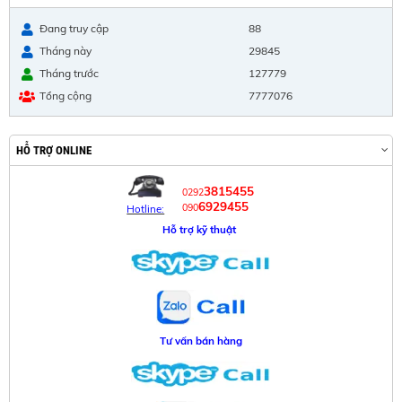
Đang truy cập
88
Tháng này
29845
Tháng trước
127779
Tổng cộng
7777076
HỖ TRỢ ONLINE
3815455
0292
6929455
090
Hotline:
Hỗ trợ kỹ thuật
Tư vấn bán hàng