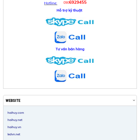
6929455
090
Hotline:
Hỗ trợ kỹ thuật
Tư vấn bán hàng
WEBSITE
haihuy.com
haihuy.net
haihuy.vn
ledvn.net