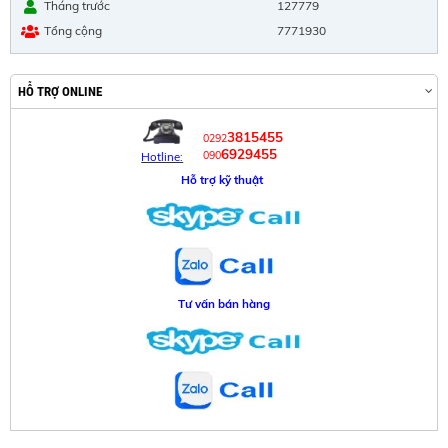
Tháng trước
127779
Tổng cộng
7771930
HỖ TRỢ ONLINE
3815455
0292
6929455
090
Hotline:
Hỗ trợ kỹ thuật
Tư vấn bán hàng