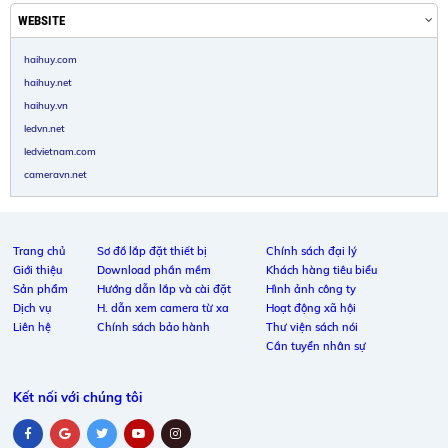
WEBSITE
haihuy.com
haihuy.net
haihuy.vn
ledvn.net
ledvietnam.com
cameravn.net
Trang chủ
Sơ đồ lắp đặt thiết bị
Chính sách đại lý
Giới thiệu
Download phần mềm
Khách hàng tiêu biểu
Sản phẩm
Hướng dẫn lắp và cài đặt
Hình ảnh công ty
Dịch vụ
H. dẫn xem camera từ xa
Hoạt động xã hội
Liên hệ
Chính sách bảo hành
Thư viện sách nói
Cần tuyển nhân sự
Kết nối với chúng tôi