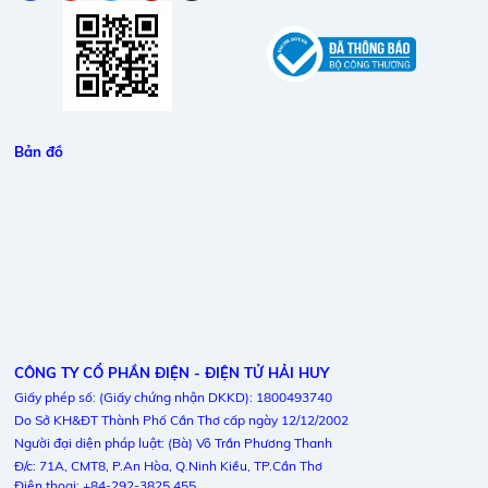
Bản đồ
CÔNG TY CỔ PHẦN ĐIỆN - ĐIỆN TỬ HẢI HUY
Giấy phép số: (Giấy chứng nhận DKKD): 1800493740
Do Sở KH&ĐT Thành Phố Cần Thơ cấp ngày 12/12/2002
Người đại diện pháp luật: (Bà) Võ Trần Phương Thanh
Đ/c: 71A, CMT8, P.An Hòa, Q.Ninh Kiều, TP.Cần Thơ
Điện thoại: +84-292-3825 455