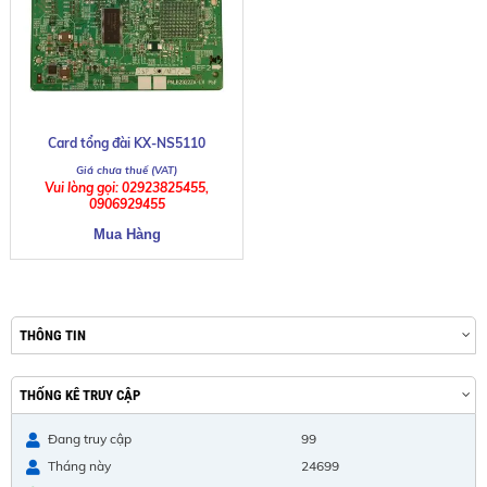
Card tổng đài KX-NS5110
Vui lòng gọi: 02923825455,
0906929455
THÔNG TIN
THỐNG KÊ TRUY CẬP
Đang truy cập
99
Tháng này
24699