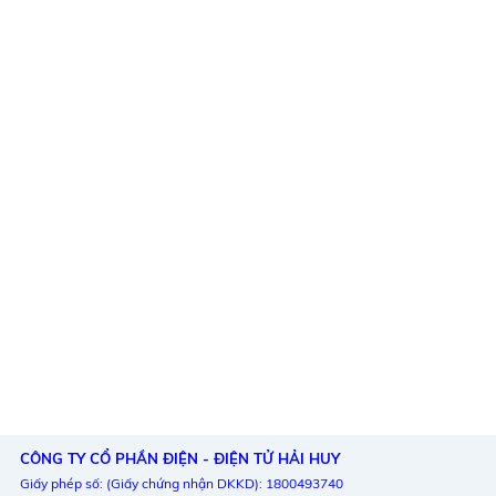
CÔNG TY CỔ PHẦN ĐIỆN - ĐIỆN TỬ HẢI HUY
Giấy phép số: (Giấy chứng nhận DKKD): 1800493740