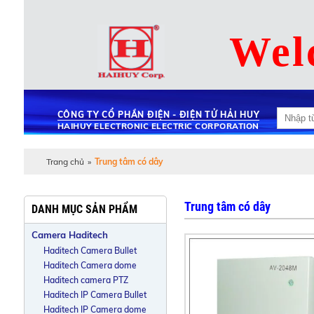
Wel
CÔNG TY CỔ PHẦN ĐIỆN - ĐIỆN TỬ HẢI HUY
HAIHUY ELECTRONIC ELECTRIC CORPORATION
Trang chủ
»
Trung tâm có dây
Trung tâm có dây
DANH MỤC SẢN PHẨM
Camera Haditech
Haditech Camera Bullet
Haditech Camera dome
Haditech camera PTZ
Haditech IP Camera Bullet
Haditech IP Camera dome