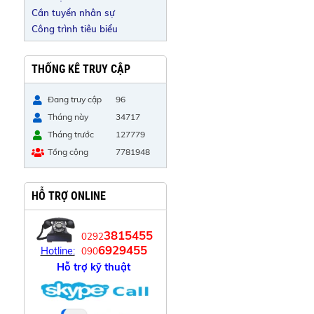
Cần tuyển nhân sự
Công trình tiêu biểu
THỐNG KÊ TRUY CẬP
Đang truy cập
96
Tháng này
34717
Tháng trước
127779
Tổng cộng
7781948
HỖ TRỢ ONLINE
3815455
0292
6929455
Hotline:
090
Hỗ trợ kỹ thuật