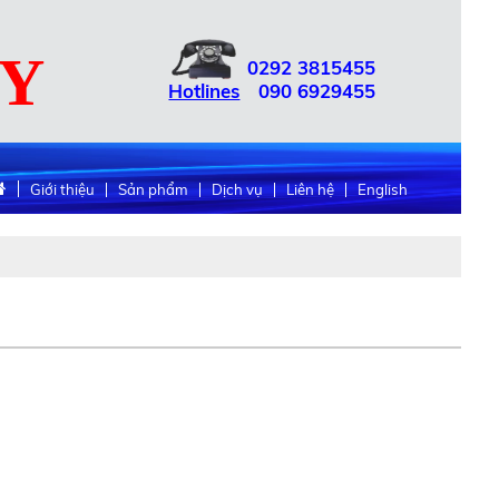
UY
0292
3815455
Hotlines
090
6929455
Giới thiệu
Sản phẩm
Dịch vụ
Liên hệ
English