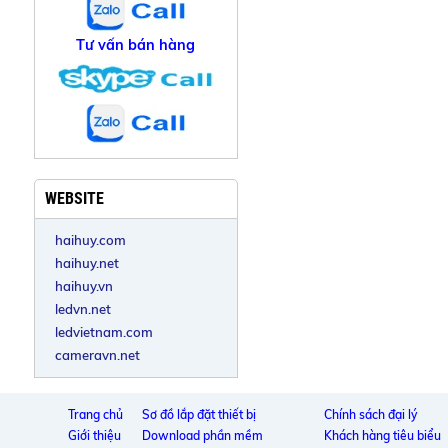
Tư vấn bán hàng
WEBSITE
haihuy.com
haihuy.net
haihuy.vn
ledvn.net
ledvietnam.com
cameravn.net
Trang chủ
Sơ đồ lắp đặt thiết bị
Chính sách đại lý
Giới thiệu
Download phần mềm
Khách hàng tiêu biểu