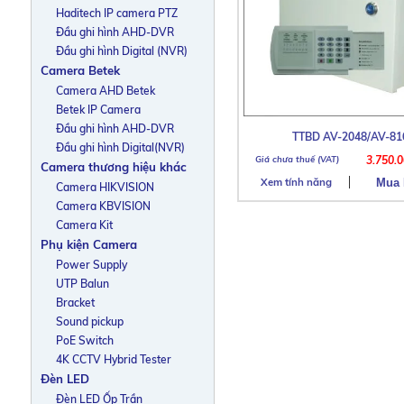
Haditech IP camera PTZ
Đầu ghi hình AHD-DVR
Đầu ghi hình Digital (NVR)
Camera Betek
Camera AHD Betek
Betek IP Camera
Đầu ghi hình AHD-DVR
TTBD AV-2048/AV-81
Đầu ghi hình Digital(NVR)
3.750.
Camera thương hiệu khác
Xem tính năng
Camera HIKVISION
Camera KBVISION
Camera Kit
Phụ kiện Camera
Power Supply
UTP Balun
Bracket
Sound pickup
PoE Switch
4K CCTV Hybrid Tester
Đèn LED
Đèn LED Ốp Trần