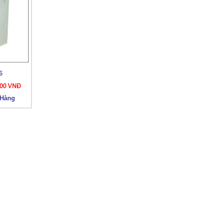
6
000 VNĐ