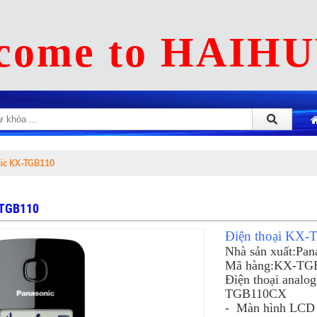
come to HAIH
nic KX-TGB110
-TGB110
Điện thoại KX
Nhà sản xuất:Pan
Mã hàng:KX-TG
Điện thoại analo
TGB110CX
- Màn hình LCD 1.