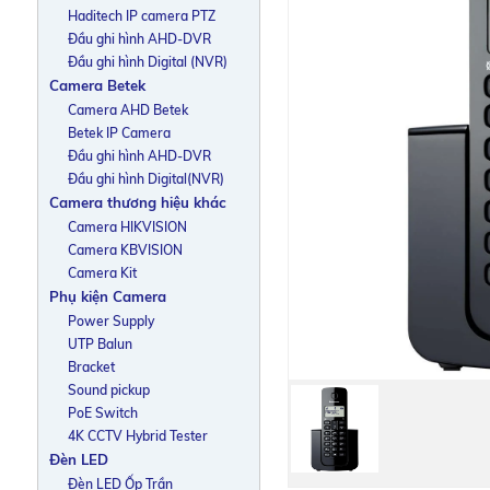
Haditech IP camera PTZ
Đầu ghi hình AHD-DVR
Đầu ghi hình Digital (NVR)
Camera Betek
Camera AHD Betek
Betek IP Camera
Đầu ghi hình AHD-DVR
Đầu ghi hình Digital(NVR)
Camera thương hiệu khác
Camera HIKVISION
Camera KBVISION
Camera Kit
Phụ kiện Camera
Power Supply
UTP Balun
Bracket
Sound pickup
PoE Switch
4K CCTV Hybrid Tester
Đèn LED
Đèn LED Ốp Trần