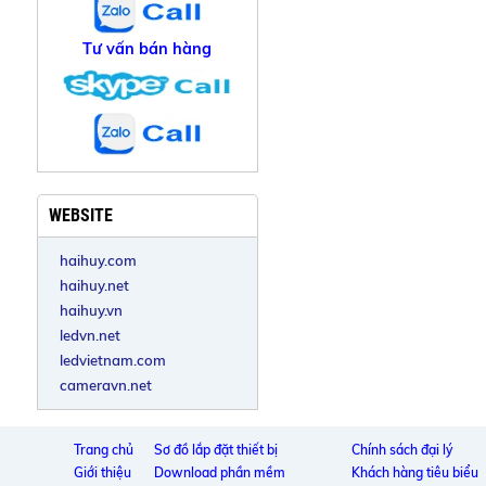
Tư vấn bán hàng
WEBSITE
haihuy.com
haihuy.net
haihuy.vn
ledvn.net
ledvietnam.com
cameravn.net
Trang chủ
Sơ đồ lắp đặt thiết bị
Chính sách đại lý
Giới thiệu
Download phần mềm
Khách hàng tiêu biểu