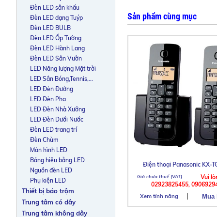
Đèn LED sân khấu
Sản phẩm cùng mục
Đèn LED dạng Tuýp
Đèn LED BULB
Đèn LED Ốp Tường
Đèn LED Hành Lang
Đèn LED Sân Vườn
LED Năng lượng Mặt trời
LED Sân Bóng,Tennis,...
LED Đèn Đường
LED Đèn Pha
LED Đèn Nhà Xưởng
LED Đèn Dưới Nước
Đèn LED trang trí
Đèn Chùm
Màn hình LED
Bảng hiệu bằng LED
Điện thoại Panasonic KX-
Nguồn đèn LED
Vui lò
Phụ kiện LED
02923825455, 0906929
Thiết bị báo trộm
Xem tính năng
Trung tâm có dây
Trung tâm không dây