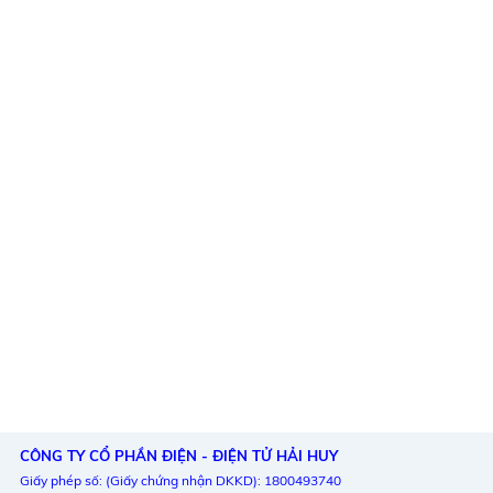
CÔNG TY CỔ PHẦN ĐIỆN - ĐIỆN TỬ HẢI HUY
Giấy phép số: (Giấy chứng nhận DKKD): 1800493740