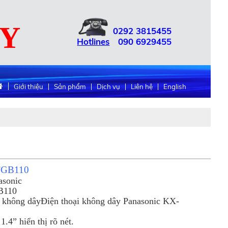
UY
0292
3815455
Hotlines
090
6929455
Giới thiệu
Sản phẩm
Dịch vụ
Liên hệ
English
-TGB110
asonic
B110
g không dâyĐiện thoại không dây Panasonic KX-
4” hiển thị rõ nét.