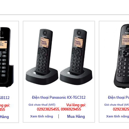
Điện thoại Panasonic KX-TGC312
Điện thoại 
TGB112
Vui lòng gọi:
ng gọi:
02923825455, 0906929455
02923825
455
Xem tính năng
Xem tính năng