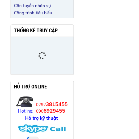
Cần tuyển nhân sự
Công trình tiêu biểu
THỐNG KÊ TRUY CẬP
HỖ TRỢ ONLINE
3815455
0292
6929455
Hotline:
090
Hỗ trợ kỹ thuật