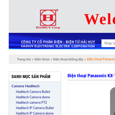
Wel
CÔNG TY CỔ PHẦN ĐIỆN - ĐIỆN TỬ HẢI HUY
HAIHUY ELECTRONIC ELECTRIC CORPORATION
Trang chủ
»
Điện thoại
»
Điện thoại không dây
»
Điện thoại Panaso
Điện thoại Panasonic KX
DANH MỤC SẢN PHẨM
Camera Haditech
Haditech Camera Bullet
Haditech Camera dome
Haditech camera PTZ
Haditech IP Camera Bullet
Haditech IP Camera dome