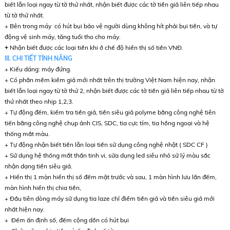
biết lẫn loại ngay từ tờ thứ nhất, nhận biết được các tờ tiền giả liên tiếp nhau
từ tờ thứ nhất.
+ Bên trong máy có hút bụi bảo vệ người dùng không hít phải bụi tiền, và tự
động vệ sinh máy, tăng tuổi tho cho máy.
+
Nhận biết được các loại tiền khi ở chế độ hiển thị số tiền VNĐ.
III. CHI TIẾT TÍNH NĂNG
+ Kiểu dáng: máy đứng.
+ Có phần mềm kiểm giả mới nhất trên thị trường Việt Nam hiện nay, nhận
biết lẫn loại ngay từ tờ thứ 2, nhận biết được các tờ tiền giả liên tiếp nhau từ tờ
thứ nhất theo nhịp 1,2,3.
+ Tự động đếm, kiểm tra tiền giả, tiền siêu giả polyme bằng công nghệ tiên
tiến bằng công nghệ chụp ảnh CIS, SDC, tia cực tím, tia hồng ngoại và hệ
thống mắt màu.
+ Tự động nhận biết tiền lẫn loại
tiền sử dụng công nghệ nhật ( SDC CF )
+ Sử dụng hệ thống mắt thần tinh vi, sửa dụng led siêu nhỏ sử lý màu sắc
nhận dạng tiền siêu giả.
+ Hiển thị 1 màn hiển thị số đếm mặt trước và sau, 1 màn hình lưu lần đếm,
màn hình hiển thị chia tiền,
+ Đầu tiên dòng máy sử dụng tia laze chỉ điểm tiền giả và tiền siêu giả mới
nhất hiện nay.
+ Đếm ấn định số, đếm cộng dồn có hút bụi