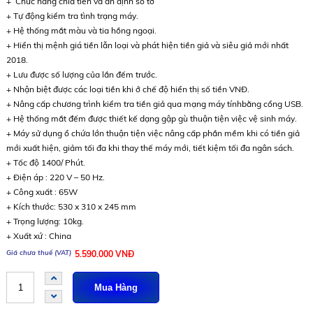
+ Chức năng chia tiền và ấn định số tờ
+ Tự động kiểm tra tình trạng máy.
+ Hệ thống mắt màu và tia hồng ngoại.
+ Hiển thị mệnh giá tiền lẫn loại và phát hiện tiền giả và siêu giả mới nhất
2018.
+ Lưu được số lượng của lần đếm trước.
+ Nhận biệt được các loại tiền khi ở chế độ hiển thị số tiền VNĐ.
+ Nâng cấp chương trình kiểm tra tiền giả qua mạng máy tínhbằng cổng USB.
+ Hệ thống mắt đếm được thiết kế dạng gập gù thuận tiện việc vệ sinh máy.
+ Máy sử dụng ổ chứa lớn thuận tiện việc nâng cấp phần mềm khi có tiền giả
mới xuất hiện, giảm tối đa khi thay thế máy mới, tiết kiệm tối đa ngân sách.
+ Tốc độ 1400/ Phút.
+ Điện áp : 220 V – 50 Hz.
+ Công xuất : 65W
+ Kích thước: 530 x 310 x 245 mm
+ Trọng lượng: 10kg.
+ Xuất xứ : China
5.590.000 VNĐ