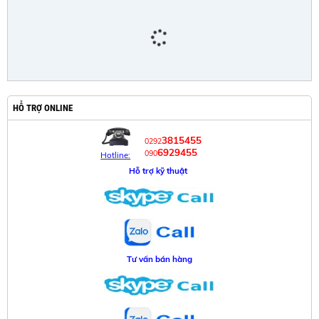
HỖ TRỢ ONLINE
3815455
0292
6929455
090
Hotline:
Hỗ trợ kỹ thuật
Tư vấn bán hàng