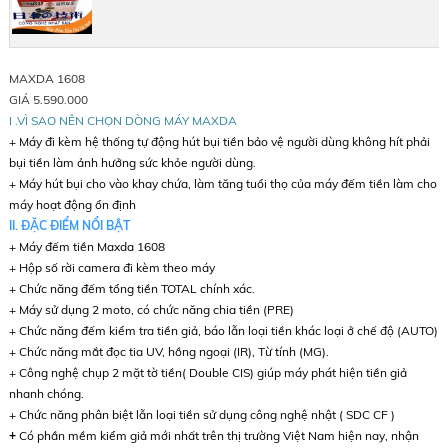
MAXDA 1608
GIÁ 5.590.000
I .VÌ SAO NÊN CHỌN DÒNG MÁY MAXDA
+ Máy đi kèm hệ thống tự động hút bụi tiền bảo vệ người dùng không hít phải
bụi tiền làm ảnh hưởng sức khỏe người dùng.
+ Máy hút bụi cho vào khay chứa, làm tăng tuổi thọ của máy đếm tiền làm cho
máy hoạt động ổn định
II. ĐẶC ĐIỂM NỔI BẬT
+ Máy đếm tiền Maxda 1608
+ Hộp số rời camera đi kèm theo máy
+ Chức năng đếm tổng tiền TOTAL chính xác.
+ Máy sử dụng 2 moto, có chức năng chia tiền (PRE)
+ Chức năng đếm kiểm tra tiền giả, báo lẫn loại tiền khác loại ở chế độ (AUTO)
+ Chức năng mắt đọc tia UV, hồng ngoại (IR), Từ tính (MG).
+ Công nghệ chụp 2 mặt tờ tiền( Double CIS) giúp máy phát hiện tiền giả
nhanh chóng.
+ Chức năng phân biệt lẫn loại tiền sử dụng công nghệ nhật ( SDC CF )
+
Có phần mềm kiểm giả mới nhất trên thị trường Việt Nam hiện nay, nhận