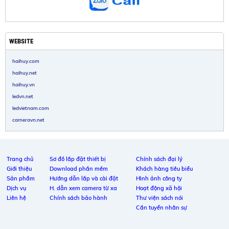
WEBSITE
haihuy.com
haihuy.net
haihuy.vn
ledvn.net
ledvietnam.com
cameravn.net
Trang chủ
Sơ đồ lắp đặt thiết bị
Chính sách đại lý
Giới thiệu
Download phần mềm
Khách hàng tiêu biểu
Sản phẩm
Hướng dẫn lắp và cài đặt
Hình ảnh công ty
Dịch vụ
H. dẫn xem camera từ xa
Hoạt động xã hội
Liên hệ
Chính sách bảo hành
Thư viện sách nói
Cần tuyển nhân sự