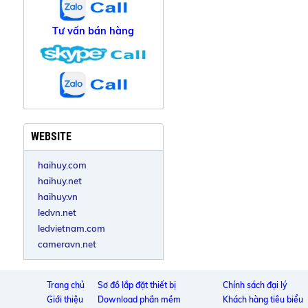
Tư vấn bán hàng
WEBSITE
haihuy.com
haihuy.net
haihuy.vn
ledvn.net
ledvietnam.com
cameravn.net
Trang chủ
Sơ đồ lắp đặt thiết bị
Chính sách đại lý
Giới thiệu
Download phần mềm
Khách hàng tiêu biểu