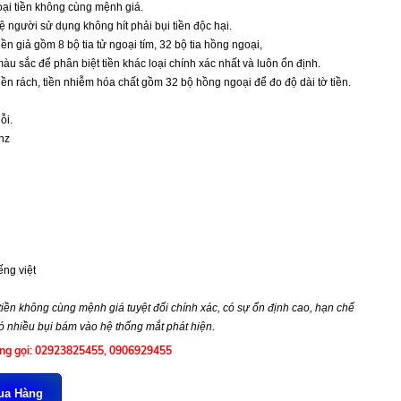
loại tiền không cùng mệnh giá.
ệ người sử dụng không hít phải bụi tiền độc hại.
ền giả gồm 8 bộ tia tử ngoại tím, 32 bộ tia hồng ngoại,
u sắc để phân biệt tiền khác loại chính xác nhất và luôn ổn định.
iền rách, tiền nhiễm hóa chất gồm 32 bộ hồng ngoại để đo độ dài tờ tiền.
ỗi.
hz
ếng việt
 tiền không cùng mệnh giá tuyệt đối chính xác, có sự ổn định cao, hạn chế
ó nhiều bụi bám vào hệ thống mắt phát hiện.
òng gọi: 02923825455, 0906929455