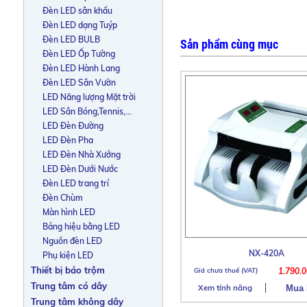
Đèn LED sân khấu
Đèn LED dạng Tuýp
Đèn LED BULB
Sản phẩm cùng mục
Đèn LED Ốp Tường
Đèn LED Hành Lang
Đèn LED Sân Vườn
LED Năng lượng Mặt trời
LED Sân Bóng,Tennis,...
LED Đèn Đường
LED Đèn Pha
LED Đèn Nhà Xưởng
LED Đèn Dưới Nước
Đèn LED trang trí
Đèn Chùm
Màn hình LED
Bảng hiệu bằng LED
Nguồn đèn LED
NX-420A
Phụ kiện LED
Thiết bị báo trộm
1.790.
Trung tâm có dây
Xem tính năng
Trung tâm không dây