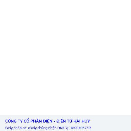
CÔNG TY CỔ PHẦN ĐIỆN - ĐIỆN TỬ HẢI HUY
Giấy phép số: (Giấy chứng nhận DKKD): 1800493740