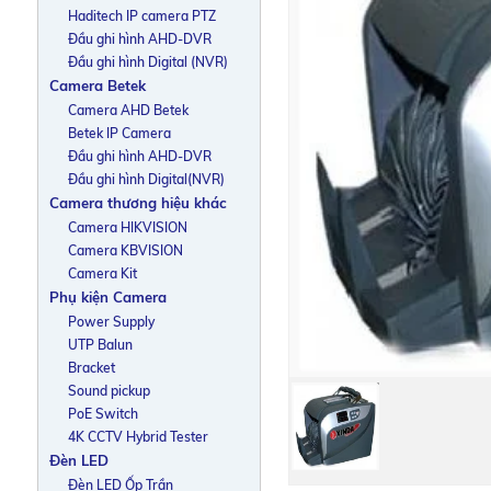
Haditech IP camera PTZ
Đầu ghi hình AHD-DVR
Đầu ghi hình Digital (NVR)
Camera Betek
Camera AHD Betek
Betek IP Camera
Đầu ghi hình AHD-DVR
Đầu ghi hình Digital(NVR)
Camera thương hiệu khác
Camera HIKVISION
Camera KBVISION
Camera Kit
Phụ kiện Camera
Power Supply
UTP Balun
Bracket
Sound pickup
PoE Switch
4K CCTV Hybrid Tester
Đèn LED
Đèn LED Ốp Trần