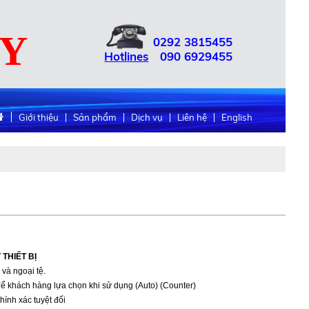
UY
0292
3815455
Hotlines
090
6929455
Giới thiệu
Sản phẩm
Dịch vụ
Liên hệ
English
THIẾT BỊ
 và ngoại tệ.
ể khách hàng lựa chọn khi sử dụng (Auto) (Counter)
chính xác tuyệt đối