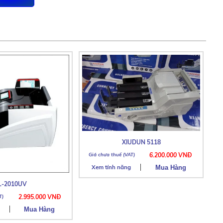
XIUDUN 5118
6.200.000 VNĐ
Xem tính năng
L-2010UV
2.995.000 VNĐ