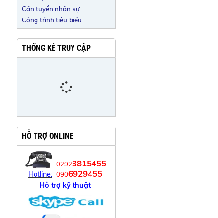
Cần tuyển nhân sự
Công trình tiêu biểu
THỐNG KÊ TRUY CẬP
HỖ TRỢ ONLINE
3815455
0292
6929455
Hotline:
090
Hỗ trợ kỹ thuật