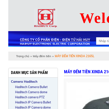
Wel
CÔNG TY CỔ PHẦN ĐIỆN - ĐIỆN TỬ HẢI HUY
HAIHUY ELECTRONIC ELECTRIC CORPORATION
Trang chủ
»
Máy đếm tiền
»
MÁY ĐẾM TIỀN XINDA 2165L
MÁY ĐẾM TIỀN XINDA 21
DANH MỤC SẢN PHẨM
Camera Haditech
Haditech Camera Bullet
Haditech Camera dome
Haditech camera PTZ
Haditech IP Camera Bullet
Haditech IP Camera dome