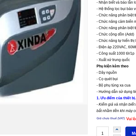
- Nhận biết và báo lẫn 
- Hệ thống lọc bụi bảo v
- Chức năng phân biệt ti
- Chức năng cảm biến mà
- Chức năng phân biệt t
- Chức cộng dồn (Add)
- Chức năng tự hiển thị l
- Điện áp 220VAC, 60M
- Công suất 1000 tờ/1p
- Xuất xứ trung quốc
Phụ kiện kèm theo
- Dây nguồn
- Cọ quét bụi
- Bộ phụ tùng xa cua
- Hướng dẫn sử dụng ti
1. Ưu điểm của thiết bị.
- Kiểm giả và nhận biết
bắt nhầm tiền khi máy c
Vui l