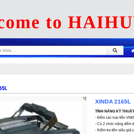
come to HAIH
65L
XINDA 2165L
TÍNH NĂNG KỸ THUẬT 
- Đếm các loại tiền VNĐ
- Có 2 chức năng đếm đ
- Kiểm tra tiền siêu giả 