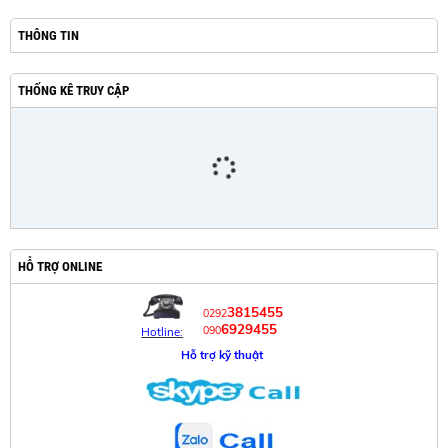
THÔNG TIN
THỐNG KÊ TRUY CẬP
HỖ TRỢ ONLINE
3815455
0292
6929455
090
Hotline:
Hỗ trợ kỹ thuật