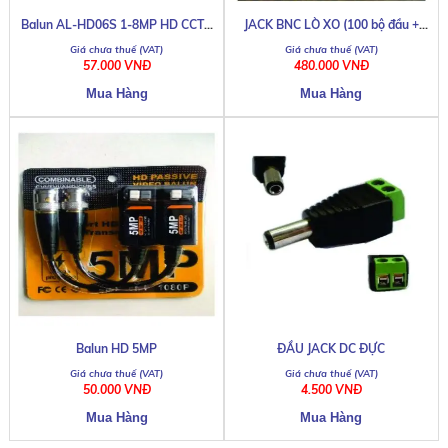
Balun AL-HD06S 1-8MP HD CCTV
JACK BNC LÒ XO (100 bộ đầu +
Camera
đuôi)
57.000 VNĐ
480.000 VNĐ
Balun HD 5MP
ĐẦU JACK DC ĐỰC
50.000 VNĐ
4.500 VNĐ