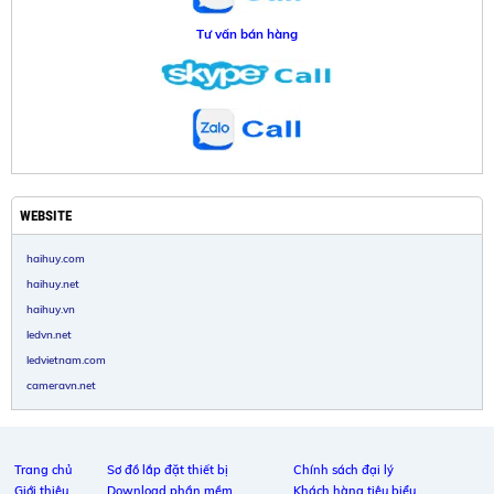
Tư vấn bán hàng
WEBSITE
haihuy.com
haihuy.net
haihuy.vn
ledvn.net
ledvietnam.com
cameravn.net
Trang chủ
Sơ đồ lắp đặt thiết bị
Chính sách đại lý
Giới thiệu
Download phần mềm
Khách hàng tiêu biểu