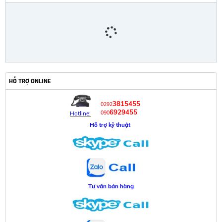
HỖ TRỢ ONLINE
3815455
0292
6929455
090
Hotline:
Hỗ trợ kỹ thuật
Tư vấn bán hàng