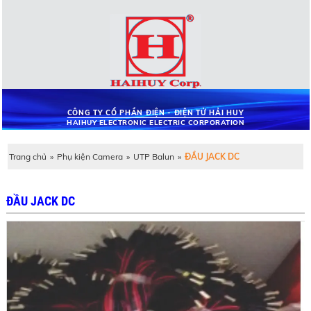
CÔNG TY CỔ PHẦN ĐIỆN - ĐIỆN TỬ HẢI HUY
HAIHUY ELECTRONIC ELECTRIC CORPORATION
Trang chủ
»
Phụ kiện Camera
»
UTP Balun
»
ĐẦU JACK DC
ĐẦU JACK DC