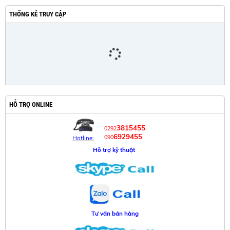
THỐNG KÊ TRUY CẬP
HỖ TRỢ ONLINE
3815455
0292
6929455
090
Hotline:
Hỗ trợ kỹ thuật
Tư vấn bán hàng