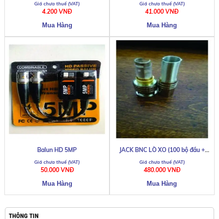
Camera
4.200 VNĐ
41.000 VNĐ
Balun HD 5MP
JACK BNC LÒ XO (100 bộ đầu +
đuôi)
50.000 VNĐ
480.000 VNĐ
THÔNG TIN