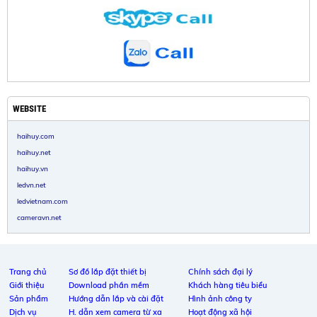
WEBSITE
haihuy.com
haihuy.net
haihuy.vn
ledvn.net
ledvietnam.com
cameravn.net
Trang chủ
Sơ đồ lắp đặt thiết bị
Chính sách đại lý
Giới thiệu
Download phần mềm
Khách hàng tiêu biểu
Sản phẩm
Hướng dẫn lắp và cài đặt
Hình ảnh công ty
Dịch vụ
H. dẫn xem camera từ xa
Hoạt động xã hội