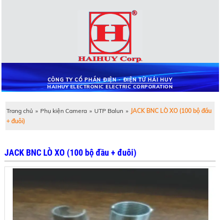
CÔNG TY CỔ PHẦN ĐIỆN - ĐIỆN TỬ HẢI HUY
HAIHUY ELECTRONIC ELECTRIC CORPORATION
Trang chủ
»
Phụ kiện Camera
»
UTP Balun
»
JACK BNC LÒ XO (100 bộ đầu
+ đuôi)
JACK BNC LÒ XO (100 bộ đầu + đuôi)