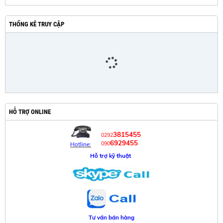
THỐNG KÊ TRUY CẬP
HỖ TRỢ ONLINE
3815455
0292
6929455
090
Hotline:
Hỗ trợ kỹ thuật
Tư vấn bán hàng