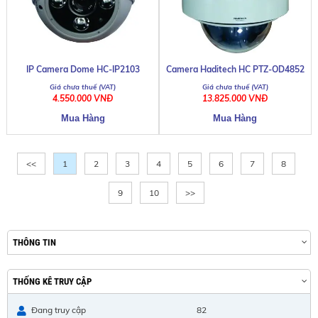
IP Camera Dome HC-IP2103
Camera Haditech HC PTZ-OD4852
4.550.000 VNĐ
13.825.000 VNĐ
<<
1
2
3
4
5
6
7
8
9
10
>>
THÔNG TIN
THỐNG KÊ TRUY CẬP
Đang truy cập
82