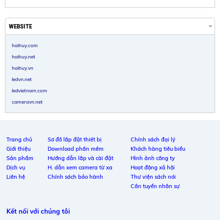
WEBSITE
haihuy.com
haihuy.net
haihuy.vn
ledvn.net
ledvietnam.com
cameravn.net
Trang chủ
Sơ đồ lắp đặt thiết bị
Chính sách đại lý
Giới thiệu
Download phần mềm
Khách hàng tiêu biểu
Sản phẩm
Hướng dẫn lắp và cài đặt
Hình ảnh công ty
Dịch vụ
H. dẫn xem camera từ xa
Hoạt động xã hội
Liên hệ
Chính sách bảo hành
Thư viện sách nói
Cần tuyển nhân sự
Kết nối với chúng tôi