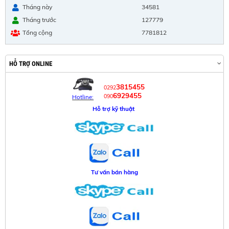
Tháng này
34581
Tháng trước
127779
Tổng cộng
7781812
HỖ TRỢ ONLINE
3815455
0292
6929455
090
Hotline:
Hỗ trợ kỹ thuật
Tư vấn bán hàng