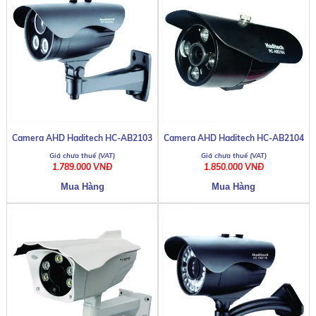
DHN KDE JVS0093
Camera AHD Haditech HC-AB2103
Camera AHD Haditech HC-AB2104
1.789.000 VNĐ
1.850.000 VNĐ
DHN AV-812W