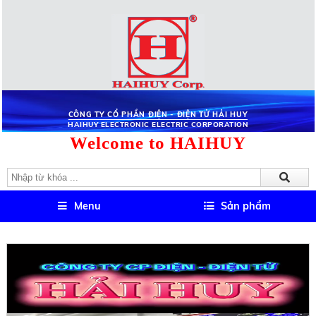
CÔNG TY CỔ PHẦN ĐIỆN - ĐIỆN TỬ HẢI HUY
HAIHUY ELECTRONIC ELECTRIC CORPORATION
Welcome to HAIHUY
Menu
Sản phẩm