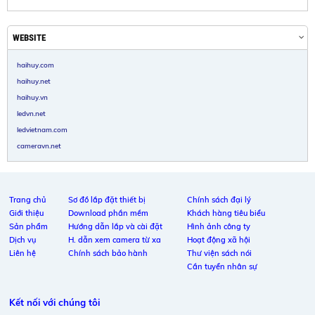
WEBSITE
haihuy.com
haihuy.net
haihuy.vn
ledvn.net
ledvietnam.com
cameravn.net
Trang chủ
Sơ đồ lắp đặt thiết bị
Chính sách đại lý
Giới thiệu
Download phần mềm
Khách hàng tiêu biểu
Sản phẩm
Hướng dẫn lắp và cài đặt
Hình ảnh công ty
Dịch vụ
H. dẫn xem camera từ xa
Hoạt động xã hội
Liên hệ
Chính sách bảo hành
Thư viện sách nói
Cần tuyển nhân sự
Kết nối với chúng tôi