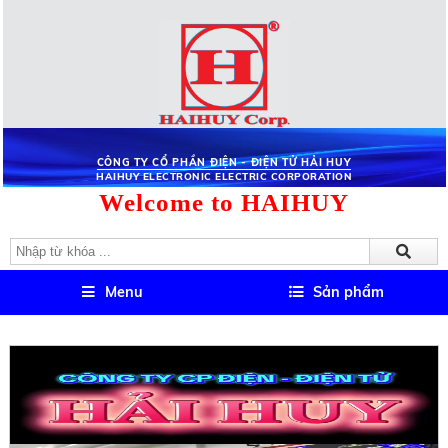
CÔNG TY CỔ PHẦN ĐIỆN - ĐIỆN TỬ HẢI HUY
HAIHUY ELECTRONIC ELECTRIC CORPORATION
Welcome to HAIHUY
Menu
Sản phẩm