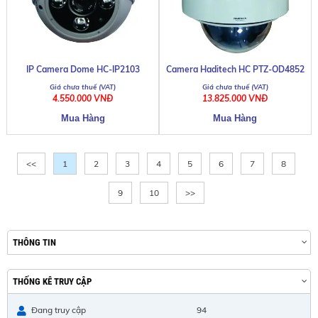
IP Camera Dome HC-IP2103
Camera Haditech HC PTZ-OD4852
4.550.000 VNĐ
13.825.000 VNĐ
<<
1
2
3
4
5
6
7
8
9
10
>>
THÔNG TIN
THỐNG KÊ TRUY CẬP
Đang truy cập
94