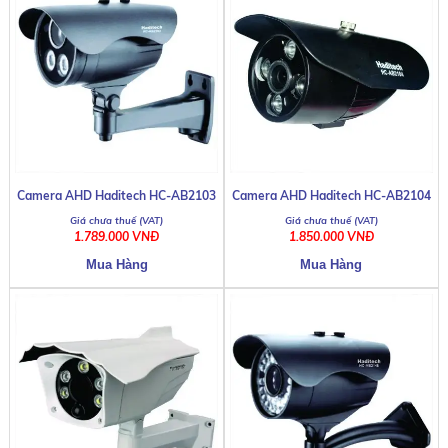
CTT MC-56
Camera AHD Haditech HC-AB2103
Camera AHD Haditech HC-AB2104
1.789.000 VNĐ
1.850.000 VNĐ
DHN ABT100