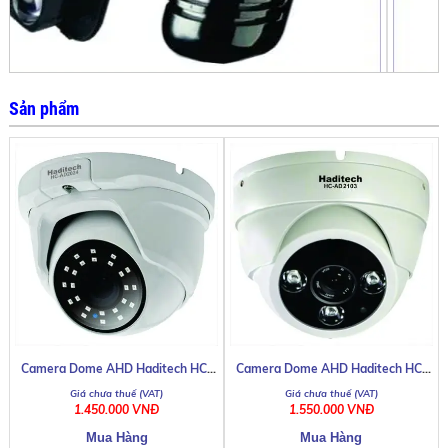
DHN KDE JVS0093
Sản phẩm
Camera Dome AHD Haditech HC-
Camera Dome AHD Haditech HC-
AD2024
AD2103
DHN KDE JVS002T-004T
1.450.000 VNĐ
1.550.000 VNĐ