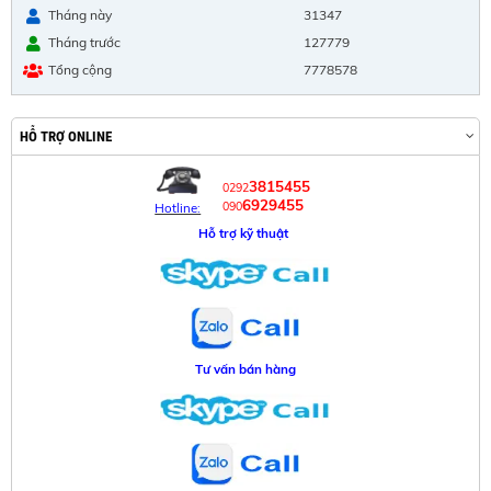
Tháng này
31347
Tháng trước
127779
Tổng cộng
7778578
HỖ TRỢ ONLINE
3815455
0292
6929455
090
Hotline:
Hỗ trợ kỹ thuật
Tư vấn bán hàng